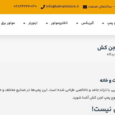
د - ساختمان صنعت
info@bahramistore.ir
۰۲۸۳۲۲۴۴۰۳۰
و پمپ
گیربکس
الکتروموتور
اینورتر
موتور برق
لجن کش
یدگاه
 و خانه
ی با ذرات جامد و ناخالصی طراحی شده است. این پمپ‌ها در صنایع مختلف و م
متنوع پمپ لجن کش آشنا شوید.
 نیست!