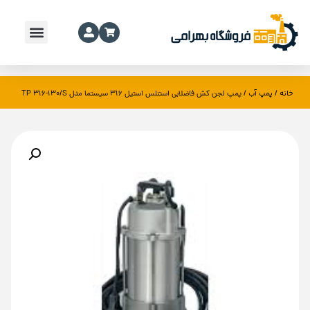
خانه
پمپ آب
/
/ پمپ لجن کش فاضلابی استنلس استیل 316 سیستما مدل TP 316-130/S