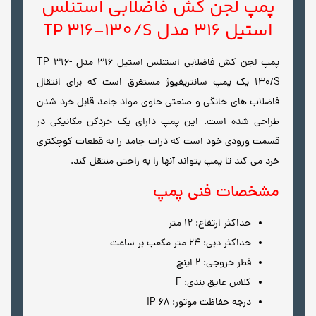
پمپ لجن کش فاضلابی استنلس
استیل 316 مدل TP 316-130/S
پمپ لجن کش فاضلابی استنلس استیل 316 مدل TP 316-
130/S یک پمپ سانتریفیوژ مستغرق است که برای انتقال
فاضلاب های خانگی و صنعتی حاوی مواد جامد قابل خرد شدن
طراحی شده است. این پمپ دارای یک خردکن مکانیکی در
قسمت ورودی خود است که ذرات جامد را به قطعات کوچکتری
خرد می کند تا پمپ بتواند آنها را به راحتی منتقل کند.
مشخصات فنی پمپ
حداکثر ارتفاع: 12 متر
حداکثر دبی: 24 متر مکعب بر ساعت
قطر خروجی: 2 اینچ
کلاس عایق بندی: F
درجه حفاظت موتور: IP 68