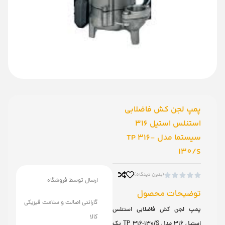
پمپ لجن کش فاضلابی
استنلس استیل 316
سیستما مدل TP 316-
130/S
(بدون دیدگاه)





ارسال توسط فروشگاه
توضیحات محصول
گارانتی اصالت و سلامت فیزیکی
پمپ لجن کش فاضلابی استنلس
کالا
استیل 316 مدل TP 316-130/S یک