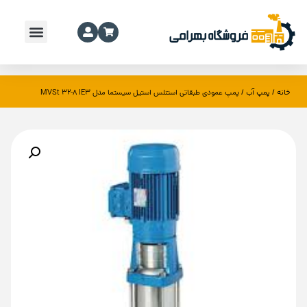
خانه
پمپ آب
/
/ پمپ عمودی طبقاتی استنلس استیل سیستما مدل MVSt 32-8 IE3