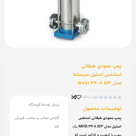
پمپ عمودی طبقاتی
استنلس استیل سیستما
مدل MVSt 32-8 IE3
(بدون دیدگاه)





ارسال توسط فروشگاه
توضیحات محصول
پمپ عمودی طبقاتی استنلس
گارانتی اصالت و سلامت فیزیکی
استیل مدل MVSt 32-8 IE3
یک
کالا
پمپ با کیفیت و کارآمد است که