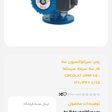
پمپ سیرکولاسیون سه
فاز سه سرعته سیستما
CIRCOLAT.UPRF 65-
120/340 S/CE
(بدون دیدگاه)





توضیحات محصول
ارسال توسط فروشگاه
پمپ سیرکولاسیون سه فاز سه