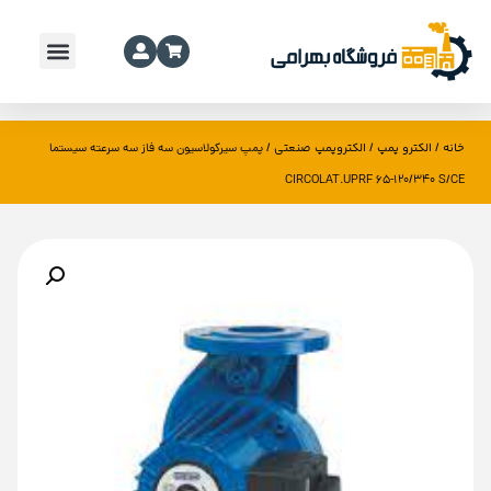
خانه
الکترو پمپ
الکتروپمپ صنعتی
/
/
/ پمپ سیرکولاسیون سه فاز سه سرعته سیستما
CIRCOLAT.UPRF 65-120/340 S/CE