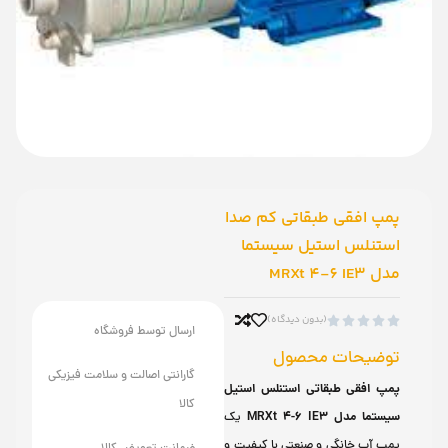
پمپ افقی طبقاتی کم صدا
استنلس استیل سیستما
مدل MRXt 4-6 IE3
(بدون دیدگاه)





ارسال توسط فروشگاه
توضیحات محصول
گارانتی اصالت و سلامت فیزیکی
پمپ افقی طبقاتی استنلس استیل
کالا
سیستما مدل MRXt 4-6 IE3
یک
پمپ آب خانگی و صنعتی با کیفیت و