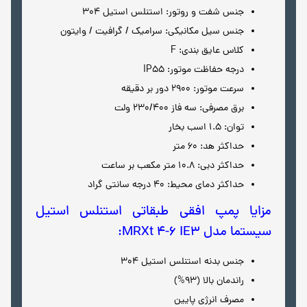
جنس شفت و روتور: استنلس استیل 304
جنس سیل مکانیکی: سرامیک / گرافیت / وایتون
کلاس عایق بندی: F
درجه حفاظت موتور: IP55
سرعت موتور: 2900 دور بر دقیقه
برق مصرفی: سه فاز 230/400 ولت
توان: 1.5 اسب بخار
حداکثر هد: 60 متر
حداکثر دبی: 10.8 متر مکعب بر ساعت
حداکثر دمای محیط: 40 درجه سانتی گراد
مزایا پمپ افقی طبقاتی استنلس استیل
سیستما مدل MRXt 4-6 IE3:
جنس بدنه استنلس استیل 304
راندمان بالا (93%)
مصرف انرژی پایین