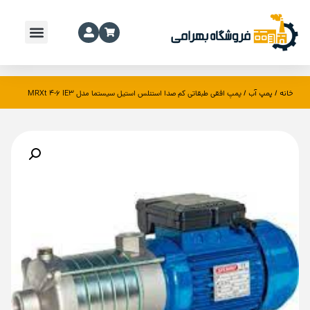
خانه
پمپ آب
/
/ پمپ افقی طبقاتی کم صدا استنلس استیل سیستما مدل MRXt 4-6 IE3