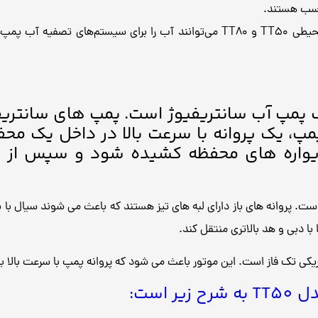
اسب هستند.
استفاده در سیستم‌های تصفیه آب: پمپ محیطی TT50 و TT80 می‌توانند آب را برا
آب سیستما مدل TT50 یک پمپ آب سانتریفیوژ است. پمپ های س
 پمپ، یک پروانه با سرعت بالا در داخل یک م
اره های محفظه کشیده شود و سپس از ط
 دارای یک پروانه باز است. پروانه های باز دارای لبه های تیز هستند که باعث می ش
ا دبی و هد بالاتری منتقل کند.
است: