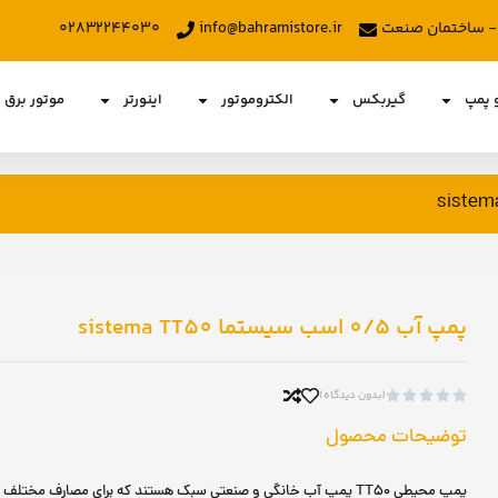
د - ساختمان صنعت
info@bahramistore.ir
۰۲۸۳۲۲۴۴۰۳۰
و پمپ
گیربکس
الکتروموتور
اینورتر
موتور برق
پمپ آب 0/5 اسب سیستما sistema TT50
(بدون دیدگاه)





توضیحات محصول
پمپ محیطی TT50 پمپ‌ آب خانگی و صنعتی سبک هستند که برای مصارف مختل