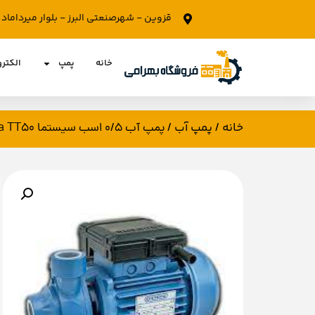
قزوین - شهرصنعتی البرز - بلوار میرداما
خانه
پمپ
الکتر
خانه
پمپ آب
/
/ پمپ آب 0/5 اسب سیستما sistema TT50