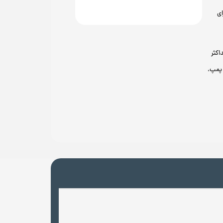
ای
اکثر
 پمپ،