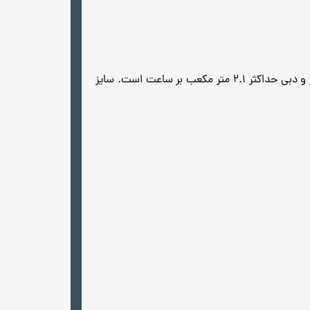
پمپ آب سیستما مدل TT50 یک پمپ آب خانگی تک فاز با توان 0.5 اسب بخار است. این پمپ دارای هد حداکثر 38 متر و دبی حداکثر 2.1 متر مکعب بر ساعت است. سایز