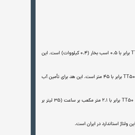
: توان اسمی پمپ، مقدار توانی است که پمپ می‌تواند به طور مداوم تولید کند. توان اسمی پمپ محیطی TT50 برابر با 0.5 اسب بخار (0.4 کیلووات) است. این
: حداکثر هد پمپ، مقدار ارتفاعی است که آب می‌تواند با استفاده از پمپ به آن برسد. حداکثر هد پمپ محیطی TT50 برابر با 45 متر است. این هد برای تأمین آب
: حداکثر دبی پمپ، مقدار حجم آبی است که پمپ می‌تواند در واحد زمان پمپ کند. حداکثر دبی پمپ محیطی TT50 برابر با 2.1 متر مکعب بر ساعت (35 لیتر بر