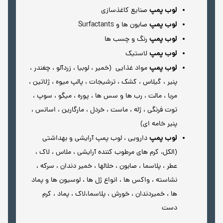
لوب پمپ
صنایع کاغذسازی
لوب پمپ
صابون ها و
Surfactants
لوب پمپ
رنگ و چسب ها
لوب پمپ
لاستیک
لوب پمپ
مواد غذایی (خمیر ، لوبیا ، زردآلو ، چغندر ،
پنیر ، گیلاس ، کشک ، ترشیجات ، پالپ میوه ، ژلاتین ،
مربا ، مالت ، رب ها و سس ها ، پوره ، میگو ، سوپ ،
توت فرنگی ، ژله ، ماست ، خردل ، مارگارین ، اسانس ،
پنیر خامه ای)
لوب پمپ
دارویی ، لوب پمپ آرایشی و بهداشتی
(الكل، کرم های مرطوب کننده آرایشی ، ملاس ، لاک ،
عطر ، پلاسما ، صابون ، حلالها ، خمیر دندان ، سرکه ،
نشاسته ، واکس ها ، انواع ژل ها ، لوسیون ها و پماد
ها ، خمیردندان ، خورش ، پلاسما،لاک ، پماد ، کرم
دست