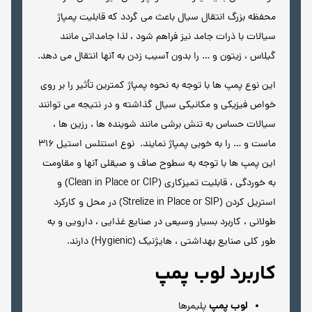
محفظه بزرگ انتقال سیال باعث می گردد که قابلیت پمپاژ
سیالات با ذرات جامد نیز فراهم شود ، لذا جامداتی مانند
گیلاس ، زیتون و … را بدون آسیب زدن به آنها انتقال می دهد.
این نوع پمپ ها با توجه به نحوه پمپاژ کمترین تأثیر را بر روی
خواص فیزیکی و مکانیکی سیال گذاشته و در نتیجه می توانند
سیالات حساس به تنش برشی مانند شوینده ها ، رزین ها ،
ماست و … را به خوبی پمپاژ نمایند. نوع استنلس استیل 316
این پمپ ها با توجه به سطوح صاف و صیقلی آنها و مقاومت
به خوردگی ، قابلیت تمیزکاری (Clean in Place or CIP) و
استریل کردن (Strelize in Place or SIP) در محل و کارکرد
طولانی ، کاربرد بسیار وسیعی در صنایع غذایی ، دارویی و به
طور کلی صنایع بهداشتی ، هایژنیک (Hygienic) دارند.
کاربرد لوب پمپ
لوب پمپ
پلیمرها