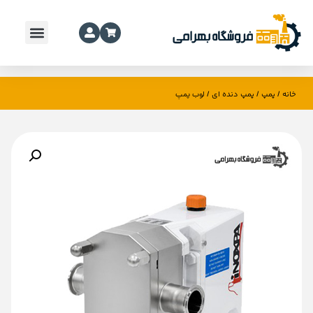
خانه
پمپ
پمپ دنده ای
/
/
/ لوب پمپ