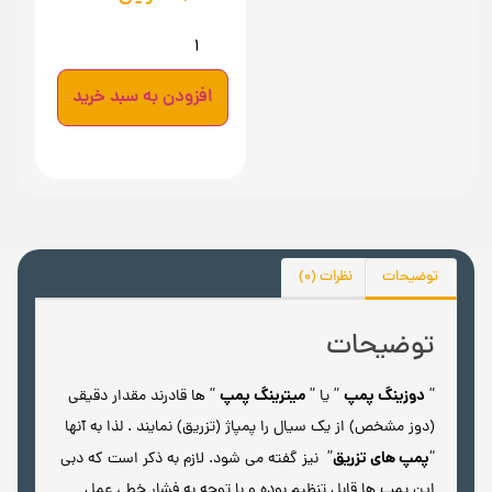
افزودن به سبد خرید
توضیحات
نظرات (0)
توضیحات
دوزینگ پمپ
میترینگ پمپ
”
” يا ”
” ها قادرند مقدار دقیقی
(دوز مشخص) از یک سیال را پمپاژ (تزریق) نمایند . لذا به آنها
پمپ های تزریق
“
” نیز گفته می شود. لازم به ذکر است که دبی
این پمپ ها قابل تنظیم بوده و با توجه به فشار خط ، عمل