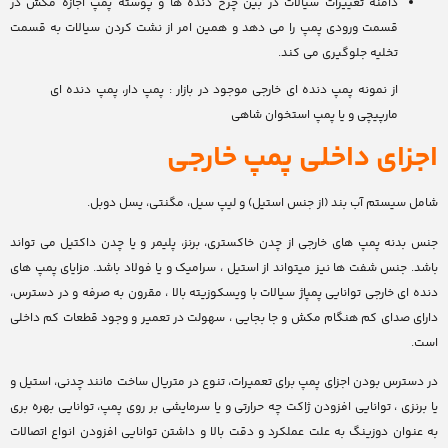
دامنه تغییرات سیالات در بین چرخ دنده ها و پوسته پمپ اجازه مکش در
قسمت ورودی پمپ را می دهد و همین امر از نشت کردن سیالات به قسمت
تخلیه جلوگیری می کند.
از نمونه پمپ دنده ای خارجی موجود در بازار : پمپ دار، پمپ دنده ای
مارپیچی و یا پمپ استخوان شاهی
اجزای داخلی پمپ خارجی
شامل سیستم آب بند (از جنس استیل) و لیپ سیل، مگنتی، یسل دوبل.
جنس بدنه پمپ های خارجی از چدن خاکستری، برنز، پلیمر و یا چدن داکتیل می تواند
باشد. جنس شفت ها نیز میتواند از استیل ، سرامیک و یا فولاد باشد. مزایای پمپ های
دنده ای خارجی توانایی پمپاژ سیالات با ویسکوزیته بالا ، مقرون به صرفه و در دسترس،
دارای صدای کم هنگام مکش و جا بجایی ، سهولت در تعمیر و وجود قطعات کم داخلی
است.
در دسترس بودن اجزای پمپ برای تعمیرات، تنوع در متریال ساخت مانند چدنی، استیل و
یا برنزی ، توانایی افزودن ژاکت چه حرارتی و یا سرمایشی بر روی پمپ، توانایی بهره بری
به عنوان دوزینگ به علت عملکرد و دقت بالا و داشتن توانایی افزودن انواع اتصالات