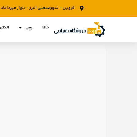
قزوین - شهرصنعتی البرز - بلوار میرداما
خانه
پمپ
الکتر