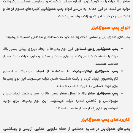
فشار بالا، ذرات را به کوچک‌ترین اندازه ممکن شکسته و مخلوطی همگن و یکنواخت
تولید می‌کنند. در این مقاله، به بررسی انواع پمپ هموژنایزر، کاربردهای متنوع آن‌ها، و
نکات مهم در خرید این تجهیزات خواهیم پرداخت.
انواع پمپ هموژنایزر
پمپ‌های هموژنایزر بر اساس مکانیزم عملکرد به دسته‌های مختلفی تقسیم می‌شوند:
پمپ هموژنایزر روتور-استاتور:
این نوع پمپ‌ها با ایجاد نیروی برشی بسیار بالا،
ذرات را به شدت خرد می‌کنند و برای مواد ویسکوز و حاوی ذرات جامد بسیار
مناسب هستند.
پمپ هموژنایزر اولتراسونیک:
با استفاده از امواج فراصوت، حباب‌های
کاویتاسیون ایجاد کرده و باعث شکسته شدن ذرات می‌شوند. این نوع پمپ‌ها
برای مواد حساس به حرارت مناسب هستند.
پمپ هموژنایزر فشار بالا:
با اعمال فشار بسیار بالا به سیال، باعث ایجاد جریان
توربولانس و کاهش اندازه ذرات می‌شوند. این نوع پمپ‌ها برای تولید
امولسیون‌های پایدار بسیار مناسب هستند.
کاربردهای پمپ هموژنایزر
پمپ‌های هموژنایزر در صنایع مختلفی از جمله دارویی، غذایی، آرایشی و بهداشتی،