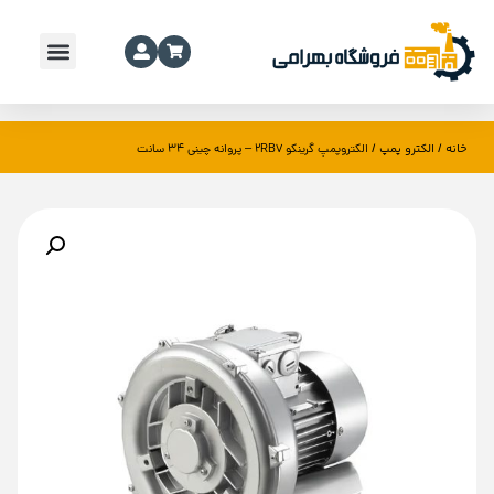
خانه
الکترو پمپ
/
/ الکتروپمپ گرینکو 2RB7 – پروانه چینی 34 سانت