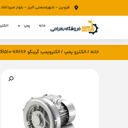
قزوین - شهرصنعتی البرز - بلوار میرداما
خانه
پمپ
الکتر
خانه
الکترو پمپ
/
/ الکتروپمپ گرینکو 2RB510-7AH16