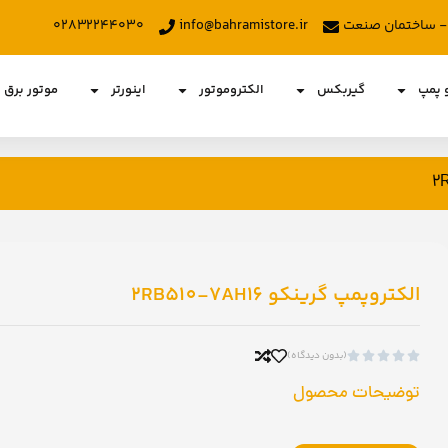
د - ساختمان صنعت
info@bahramistore.ir
۰۲۸۳۲۲۴۴۰۳۰
و پمپ
گیربکس
الکتروموتور
اینورتر
موتور برق
الکتروپمپ گرینکو 2RB510-7AH16
(بدون دیدگاه)





توضیحات محصول