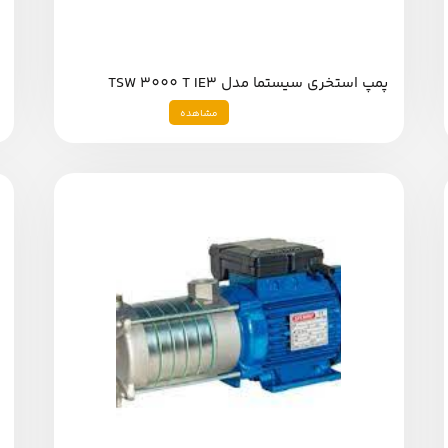
پمپ استخری سیستما مدل TSW 3000 T IE3
مشاهده