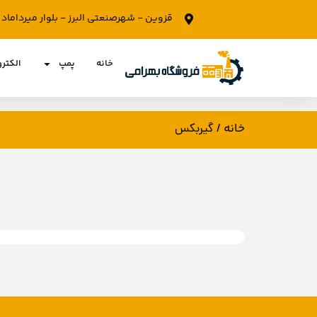
قزوین - شهرصنعتی البرز - بلوار میرداما
خانه
پمپ
الکتر
خانه
/ گیربکس