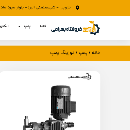
قزوین - شهرصنعتی البرز - بلوار میرداما
خانه
پمپ
الکتر
خانه
پمپ
/
/ دوزینگ پمپ