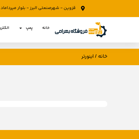
قزوین - شهرصنعتی البرز - بلوار میرداما
خانه
پمپ
الکتر
خانه
/ اینورتر