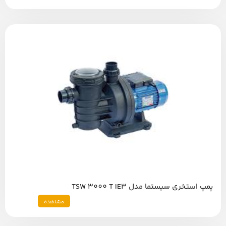
پمپ استخری سیستما مدل TSW 3000 T IE3
مشاهده