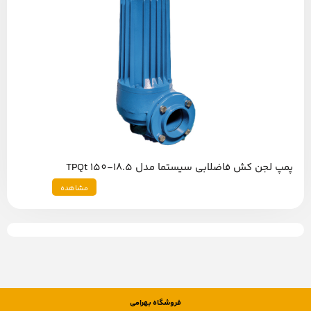
پمپ لجن کش فاضلابی سیستما مدل TPQt 150-18.5
مشاهده
فروشگاه بهرامی