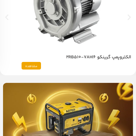
الکتروپمپ گرینکو 2RB510-7AH16
مشاهده